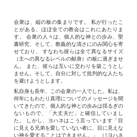
会衆は、縦の板の集まりです。 私が行ったこ
とがある、ほぼ全ての教会はこれにあたりま
す。 会衆の人々は、個人的な神との歩み、聖
書研究、そして、教義的な清さにのみ関心を寄
せており、 すなわち彼らは全て異なるサイズ
（主への異なるレベルの献身）の板に過ぎませ
ん。 また、彼らは互いに交わりを築こうとし
ません。そして、自分に対して批判的な人たち
を避けようとします。
私自身も長年、この会衆の一人でした。私は、
何年にもわたり真理についてのメッセージを聞
いてきたので、個人的な神との歩みは揺るぎの
ないもので、「大丈夫だ」と確信していまし
た。 しかし、ヨハネはこう言っています「目
に見える兄弟を愛していない者に、目に見えな
い神を愛することはできません。」 （1ヨハネ