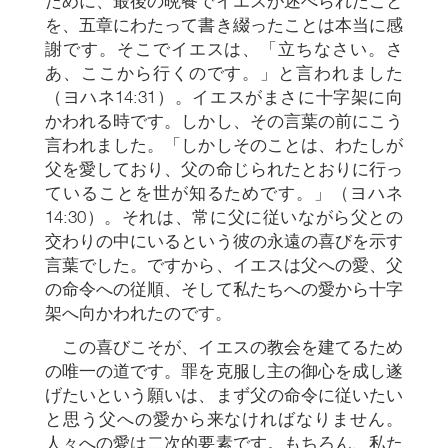
ために、最後の晩餐でイエスが述べられたこと
を、五章にわたって書き綴ったことは本当に感
謝です。そこでイエスは、「立ちなさい。さ
あ、ここから行くのです。」と言われました
（ヨハネ14:31）。イエスがまさに十字架に向
かわれる時です。しかし、その言葉の前にこう
言われました。「しかしそのことは、わたしが
父を愛しており、父の命じられたとおりに行っ
ていることを世が知るためです。」（ヨハネ
14:30）。それは、常に父に従いながら父との
交わりの中にいるという彼の永遠の喜びを示す
言葉でした。ですから、イエスは父への愛、父
の命令への従順、そして私たちへの愛から十字
架へ向かわれたのです。
この喜びこそが、イエスの教会を建てるため
の唯一の道です。罪を克服し主の御心を成し遂
げたいという願いは、まず父の命令に従いたい
と思う父への愛から来なければなりません。
人々への愛は二次的要素です。もちろん、私た