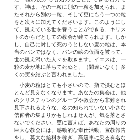
す。神は、その一粒に別の一粒を加えられ、ま
たそれから別の一粒、そして更にもう一つの粒
をと次々に加えてくださいます。このようにし
て、飢えている世を養うことができる、キリス
トのからだとしての教会が建てられます。しか
し、自己に対して死のうとしない麦の粒は、本
当のパンではなく、パンの絵の仮面を被って、
世の飢え渇いた人々を欺きます。イエスは、一
粒の麦が地に落ちて死ぬと、（間違いなく）多
くの実を結ぶと言われました。
小麦の粒はとても小さいので、指で挟むとほ
とんど見えなくなります。あなたの集会は、他
のクリスチャンのグループや教会から非難され
見下されるような、名の知られていない小さな
信仰者の集まりかもしれませんが、気を落とさ
ないでください。更に言えば、あなたの周りの
巨大な教会には、感動的な奉仕活動、宣教報告
をし、莫大な給料を稼ぎ、高級車に乗る有名な