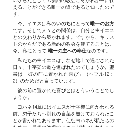
のからだとしての新約の教会こそが私が主に仕
えることができる唯一の道であると知ったので
す。
今、イエスは私の
いのち
にとって
唯一のお方
です。そして人々との関係は、自分と主イエス
との交わりから築かれます。ですから、キリス
トのからだである新約の教会を建てることは、
今、私にとって
唯一の主への奉仕
なのです。
私たちの主イエスは、なぜ地上で過ごされた
日々、十字架の道を選ばれたのでしょうか。聖
書は「彼の前に置かれた喜び」（ヘブル12：
2）のためだと言っています。
彼の前に置かれた喜びとはどういうことでし
ょうか。
ヨハネ14章にはイエスが十字架に向かわれる
前、弟子たちへ別れの言葉を告げておられたこ
とが書かれてあります。使徒ヨハネが私たちの