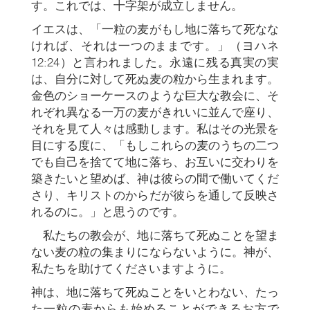
す。これでは、十字架が成立しません。
イエスは、「一粒の麦がもし地に落ちて死なな
ければ、それは一つのままです。」（ヨハネ
12:24）と言われました。永遠に残る真実の実
は、自分に対して死ぬ麦の粒から生まれます。
金色のショーケースのような巨大な教会に、そ
れぞれ異なる一万の麦がきれいに並んで座り、
それを見て人々は感動します。私はその光景を
目にする度に、「もしこれらの麦のうちの二つ
でも自己を捨てて地に落ち、お互いに交わりを
築きたいと望めば、神は彼らの間で働いてくだ
さり、キリストのからだが彼らを通して反映さ
れるのに。」と思うのです。
私たちの教会が、地に落ちて死ぬことを望ま
ない麦の粒の集まりにならないように。神が、
私たちを助けてくださいますように。
神は、地に落ちて死ぬことをいとわない、たっ
た一粒の麦からも始めることができるお方で