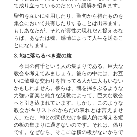
て成り立っているのだという誤解を招きます。
聖句を互いに引用したり、聖句から得たものを
集会において共有したりすることは出来ます。
もしあなたが、それが霊性の現れだと捉えるな
らば、あなたは魂、感情によって人生を送るこ
とになります。
3.
地に落ちるべき麦の粒
今日の何千という人の集まりである、巨大な
教会を考えてみましょう。彼らの中には、お互
いに敬虔な交わりを持ってる人が二人もいない
かもしれません。彼らは、魂を揺さぶるような
力強い音楽と雄弁な説教によって、巨大な教会
へと引き込まれています。しかし、このような
教会がキリストのからだの表れとは言えませ
ん。ただ、神との関係だけを個人的に考える縦
の板の集まりに過ぎないのです。それは、偽り
です。なぜなら、そこには横の板がないからで