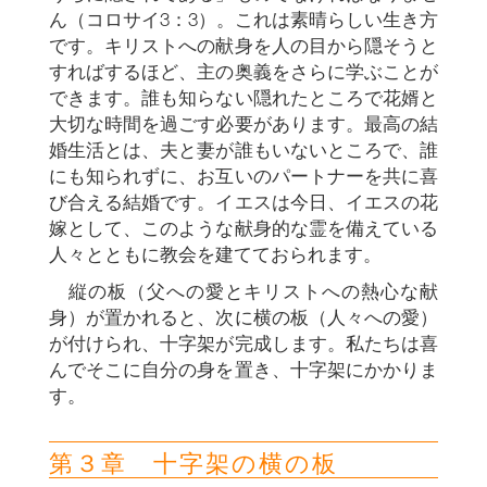
ん（コロサイ3：3）。これは素晴らしい生き方
です。キリストへの献身を人の目から隠そうと
すればするほど、主の奥義をさらに学ぶことが
できます。誰も知らない隠れたところで花婿と
大切な時間を過ごす必要があります。最高の結
婚生活とは、夫と妻が誰もいないところで、誰
にも知られずに、お互いのパートナーを共に喜
び合える結婚です。イエスは今日、イエスの花
嫁として、このような献身的な霊を備えている
人々とともに教会を建てておられます。
縦の板（父への愛とキリストへの熱心な献
身）が置かれると、次に横の板（人々への愛）
が付けられ、十字架が完成します。私たちは喜
んでそこに自分の身を置き、十字架にかかりま
す。
第３章 十字架の横の板