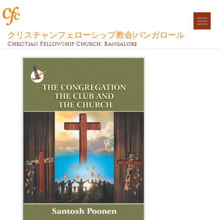
Togg
navigat
クリスチャンフェローシップ教会|バンガロール
Christian Fellowship Church, Bangalore