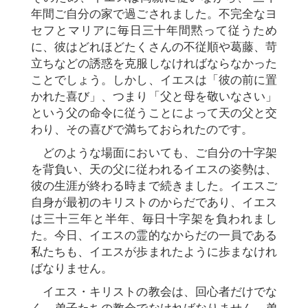
年間ご自分の家で過ごされました。不完全なヨ
セフとマリアに毎日三十年間黙って従うため
に、彼はどれほどたくさんの不従順や葛藤、苛
立ちなどの誘惑を克服しなければならなかった
ことでしょう。しかし、イエスは「彼の前に置
かれた喜び」、つまり「父と母を敬いなさい」
という父の命令に従うことによって天の父と交
わり、その喜びで満ちておられたのです。
どのような場面においても、ご自分の十字架
を背負い、天の父に従われるイエスの姿勢は、
彼の生涯が終わる時まで続きました。イエスご
自身が最初のキリストのからだであり、イエス
は三十三年と半年、毎日十字架を負われまし
た。今日、イエスの霊的なからだの一員である
私たちも、イエスが歩まれたように歩まなけれ
ばなりません。
イエス・キリストの教会は、回心者だけでな
く、弟子たちの教会でなければなりません。弟