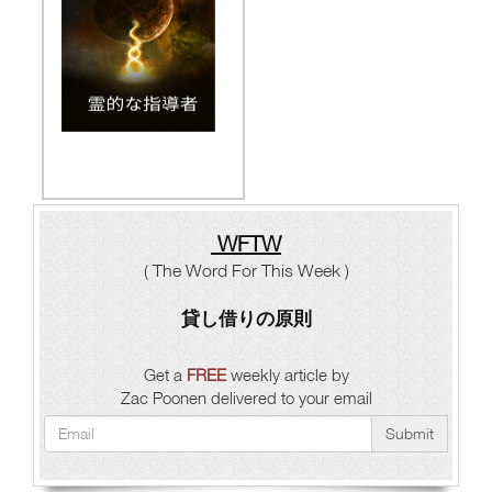
WFTW
( The Word For This Week )
貸し借りの原則
Get a
FREE
weekly article by
Zac Poonen delivered to your email
Submit