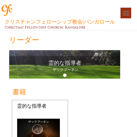
Togg
navigat
クリスチャンフェローシップ教会|バンガロール
Christian Fellowship Church, Bangalore
リーダー
霊的な指導者
ザックプーネン
書籍
霊的な指導者