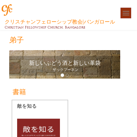
Togg
navigat
クリスチャンフェローシップ教会|バンガロール
Christian Fellowship Church, Bangalore
弟子
新しいぶどう酒と新しい革袋
ザックプーネン
書籍
敵を知る