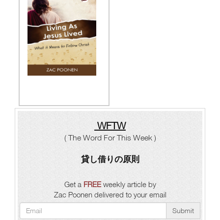
WFTW
( The Word For This Week )
貸し借りの原則
Get a
FREE
weekly article by
Zac Poonen delivered to your email
Submit