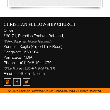
CHRISTIAN FELLOWSHIP CHURCH
Office
#69-71, Paradise Enclave, Bellahalli,
(Behind Supertech Micasa Apartment)
Kannur - Kogilu (Airport Link Road),
Bangalore - 560 064,
Karnataka, INDIA.
Phone : +(91) 948 194 1079
(Office Timings : 9:00 AM - 5:00 PM IST)
Email :
cfc@cfcindia.com
© 2026 Christian Fellowship Church, Bangalore, India. All Rights Reserved.