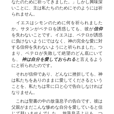
なたのために祈ってきました。」しかし興味深
いことに、主は私たちのためにそのようには祈
られません。
イエスはシモンのために何を祈られました
か。サタンがペテロを誘惑しても、彼が
信仰
を失わないことです。イエスは、ペテロが誘惑
に負けないようにではなく、神の完全な愛に対
する信仰を失わないようにと祈られました。つ
まり、ペテロが失敗して絶望のどん底にいて
も、
神は自分を愛しておられる
と言えるよう
にと祈られたのです。
それが信仰であり、どんなに挫折しても、神
は私たちをありのままに愛してくださるという
ことを、私たちは常に口と心で告白しなければ
なりません。
これは聖書の中の放蕩息子の告白です。彼は
父親がまだこんな惨めな自分を愛していると信
じて疑いませんでした。 放蕩息子よりも、つ