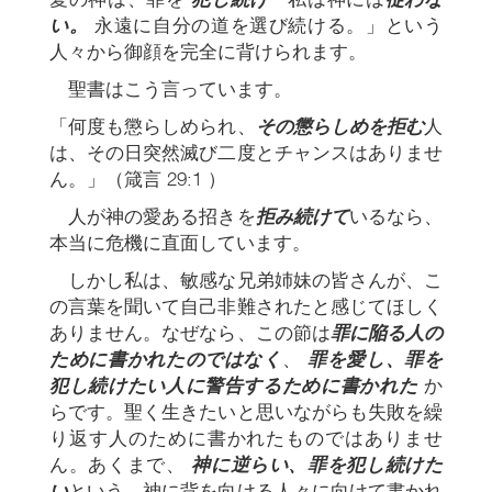
い。
永遠に自分の道を選び続ける。」という
人々から御顔を完全に背けられます。
聖書はこう言っています。
「何度も懲らしめられ、
その懲らしめを拒む
人
は、その日突然滅び二度とチャンスはありませ
ん。」（箴言 29:1 ）
人が神の愛ある招きを
拒み続けて
いるなら、
本当に危機に直面しています。
しかし私は、敏感な兄弟姉妹の皆さんが、こ
の言葉を聞いて自己非難されたと感じてほしく
ありません。なぜなら、この節は
罪に陥る人の
ために書かれたのではなく
、
罪を愛し、罪を
犯し続けたい人に警告するために書かれた
か
らです。聖く生きたいと思いながらも失敗を繰
り返す人のために書かれたものではありませ
ん。あくまで、
神に逆らい、罪を犯し続けた
い
という、神に背を向ける人々に向けて書かれ