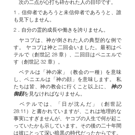
次の二点が心打ち砕かれた人の目印です。
1．信仰者であろうと未信仰者であろうと、誰
も見下しません。
2．自分の霊的成長や働きを誇りません。
ヤコブは、神が倒された人の典型的な例で
す。 ヤコブは神と二回会いました。最初はベ
テルで（創世記 28 章）、二回目はペニエルで
す（創世記 32 章）。
ベテルは「神の家」（教会の一種）を意味
し、ペニエルは「神の顔」を意味します。 私
たちは皆、神の教会に行くこと以上に、
神の
御顔
を見なければなりません。
ベテルでは、「日が沈んだ」（創世記
28:11）と書かれていますが、これは地理的な
事実にすぎませんが、ヤコブの人生で何が起こ
っていたかも示しています。その後の二十年間
は彼にとって深い暗黒の時代だったからです。