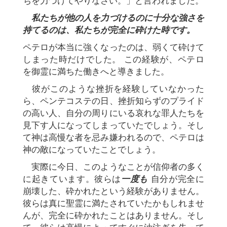
ちを力づけてやりなさい。」と言われました。
私たちが他の人を力づけるのに十分な強さを
持てるのは、私たちが完全に砕けた時です。
ペテロが本当に強くなったのは、弱くて砕けて
しまった時だけでした。 この経験が、ペテロ
を御霊に満ちた働きへと導きました。
彼がこのような挫折を経験していなかった
ら、ペンテコステの日、挫折知らずのプライド
の高い人、自分の周りにいる哀れな罪人たちを
見下す人になってしまっていたでしょう。そし
て神は高慢な者を忌み嫌われるので、ペテロは
神の敵になっていたことでしょう。
実際に今日、このようなことが信仰者の多く
に起きています。彼らは
一度も
自分が完全に
崩壊した、砕かれたという経験がありません。
彼らは真に聖霊に満たされていたかもしれませ
んが、完全に砕かれたことはありません。そし