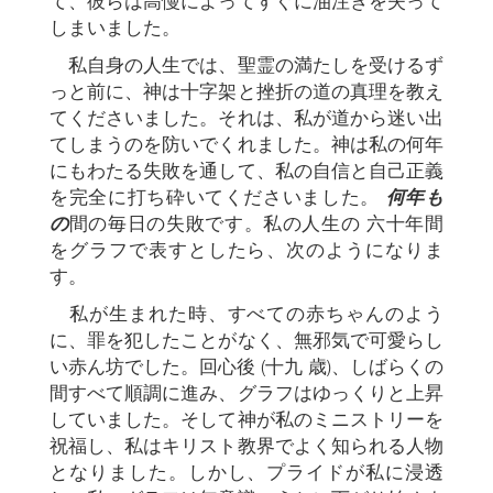
て、彼らは高慢によってすぐに油注ぎを失って
しまいました。
私自身の人生では、聖霊の満たしを受けるず
っと前に、神は十字架と挫折の道の真理を教え
てくださいました。それは、私が道から迷い出
てしまうのを防いでくれました。神は私の何年
にもわたる失敗を通して、私の自信と自己正義
を完全に打ち砕いてくださいました。
何年も
の
間の毎日の失敗です。私の人生の 六十年間
をグラフで表すとしたら、次のようになりま
す。
私が生まれた時、すべての赤ちゃんのよう
に、罪を犯したことがなく、無邪気で可愛らし
い赤ん坊でした。回心後 (十九 歳)、しばらくの
間すべて順調に進み、グラフはゆっくりと上昇
していました。そして神が私のミニストリーを
祝福し、私はキリスト教界でよく知られる人物
となりました。しかし、プライドが私に浸透