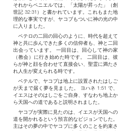
それからペニエルでは、「太陽が昇った」（創
世記 32:31）と書かれています。これもまた地
理的な事実ですが、ヤコブもついに神の光の中
に入りました。
ペテロの二回の回心のように、時代を超えて
神と共に歩んできた多くの信仰者も、神と二回
出会っています。 一回目は、回心して神の家
（教会）に行き始めた時です。 二回目は、彼
らが神と顔を合わせて直接会い、聖霊に満たさ
れ人生が変えられる時です。
ベテルで、ヤコブは地上に設置されたはしご
が天まで届く夢を見ました。 ヨハネ 1:51 で、
イエスはそのはしごをご自身、すなわち地上か
ら天国への道であると説明されました。
ヤコブが実際に見たのは、イエスが天国への
道を開かれるという預言的なビジョンでした。
主はその夢の中でヤコブに多くのことを約束さ