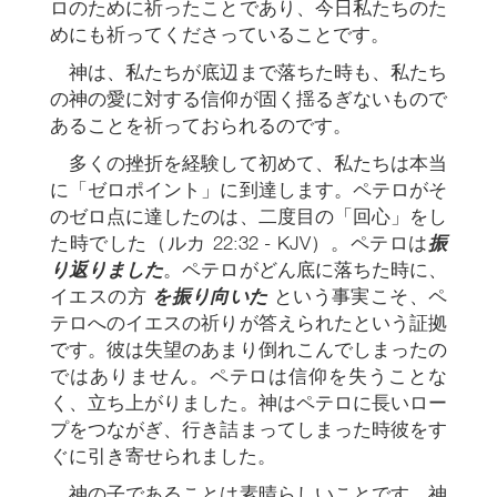
ロのために祈ったことであり、今日私たちのた
めにも祈ってくださっていることです。
神は、私たちが底辺まで落ちた時も、私たち
の神の愛に対する信仰が固く揺るぎないもので
あることを祈っておられるのです。
多くの挫折を経験して初めて、私たちは本当
に「ゼロポイント」に到達します。ペテロがそ
のゼロ点に達したのは、二度目の「回心」をし
た時でした（ルカ 22:32 - KJV）。ペテロは
振
り返りました
。ペテロがどん底に落ちた時に、
イエスの方
を振り向いた
という事実こそ、ペ
テロへのイエスの祈りが答えられたという証拠
です。彼は失望のあまり倒れこんでしまったの
ではありません。ペテロは信仰を失うことな
く、立ち上がりました。神はペテロに長いロー
プをつながぎ、行き詰まってしまった時彼をす
ぐに引き寄せられました。
神の子であることは素晴らしいことです。神