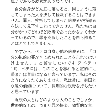
点まで落ちる必要があったのです。
自分自身がどん底に落ちると、同じように落
ちてしまった人を決して軽蔑することはできま
せん。罪人、挫折してしまった信仰者や指導者
を決して見下すことはできません。私たちは自
分がかつてどれほど敗者であったかをよくわか
っているので、罪を克服したことを自ら誇るこ
とはとてもできません。
ですから、ペテロ自身が他の信仰者に、「自
分の以前の罪がきよめられたことを忘れてはい
けません。」と警告したのです (2 ペテロ
1:9)。ペテロは、このことを忘れると霊的に近
眼または盲目になると言っています。私はその
ようになりたくありません。私は常に、御国と
永遠の価値について、長期的な視野を持ちたい
と思っています。
近視の人とはどのような人のことでしょか。
世俗的なもの、つまり罪の快楽、物質的な富、