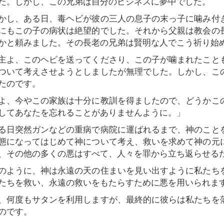
た。しかし、この兄弟は自分のビジネスに夢中でした。
し、ある日、毒ヘビが彼の三人の息子の末っ子に噛み付
にもこの子の病状は絶望的でした。それから父親は教会の
かと頼みました。その長老の兄弟は賢明な人でこう祈り始
よ、このヘビを送ってくださり、この子が噛まれたこと
ついて考えさせようとしましたが無理でした。しかし、こ
たのです。
、今やこの家族は十分に教訓を得ましたので、どうかこ
してあなたを忘れることがありませんように。」
日突然ガンなどの重病で病院に運ばれるまで、神のこと
態になってはじめて神について考え、救いを求めて神の元
、その他の多くの悪はすべて、人々を罪から立ち返らせる
ように、神は永遠の天の住まいを見い出すように私たち
たちを救い、永遠の救いをもたらすために悪を用いられま
、何度もサタンを利用しますが、最終的に彼らは私たちを
のです。