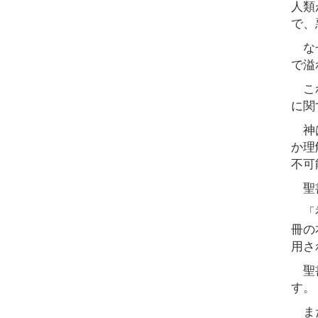
人類
で、
なぜ
で溢
これ
に関
神は
か理
不可
聖書
「初
冊の
用さ
聖書
す。
また