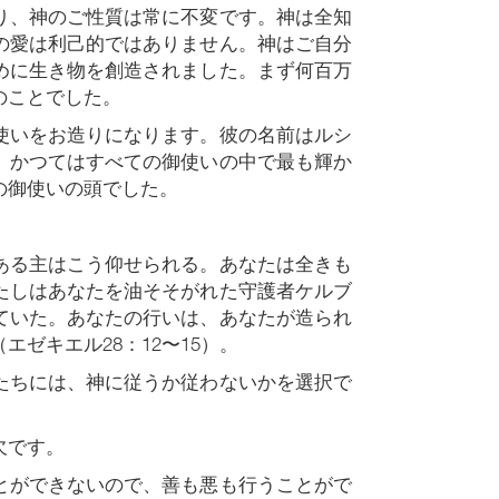
り、神のご性質は常に不変です。神は全知
の愛は利己的ではありません。神はご自分
めに生き物を創造されました。まず何百万
のことでした。
使いをお造りになります。彼の名前はルシ
、かつてはすべての御使いの中で最も輝か
の御使いの頭でした。
ある主はこう仰せられる。あなたは全きも
たしはあなたを油そそがれた守護者ケルブ
ていた。あなたの行いは、あなたが造られ
ゼキエル28：12〜15）。
たちには、神に従うか従わないかを選択で
欠です。
とができないので、善も悪も行うことがで