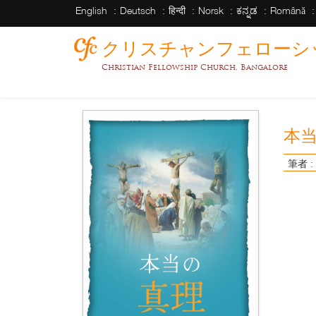
English
Deutsch
हिन्दी
Norsk
ಕನ್ನಡ
Română
クリスチャンフェローシ
Christian Fellowship Church, Bangalore
本
筆者 