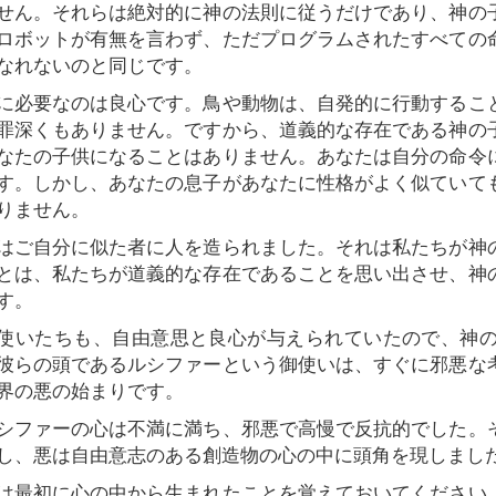
せん。それらは絶対的に神の法則に従うだけであり、神の
ロボットが有無を言わず、ただプログラムされたすべての
なれないのと同じです。
必要なのは良心です。鳥や動物は、自発的に行動するこ
罪深くもありません。ですから、道義的な存在である神の
なたの子供になることはありません。あなたは自分の命令
す。しかし、あなたの息子があなたに性格がよく似ていて
りません。
ご自分に似た者に人を造られました。それは私たちが神
とは、私たちが道義的な存在であることを思い出させ、神
す。
いたちも、自由意思と良心が与えられていたので、神の
彼らの頭であるルシファーという御使いは、すぐに邪悪な
界の悪の始まりです。
ファーの心は不満に満ち、邪悪で高慢で反抗的でした。
し、悪は自由意志のある創造物の心の中に頭角を現しまし
最初に心の中から生まれたことを覚えておいてください