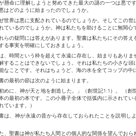
が懸命に理解しようと努めてきた最大の謎の一つは悪で
悪はどのように始まったのでしょうか。
世界は悪に支配されているのでしょうか。そしてこの世
れているのでしょうか。神は私たちを助けることに無関心
らの疑問には答えがあります。聖書は私たちにその答え
する事実を明確にしておきましょう。
、時間という枠を超えて永遠に存在し、始まりもありま
解することはできないでしょう。それは私たちの小さな頭
能なことです。それはちょうど、海の水を全てコップの中
の最初の節は次のように始まります。
めに、神が天と地を創造した。」（創世記1:1）。 （創
本の最初の本です。この小冊子全体で括弧内に示されてい
れています。）
は、神が永遠の昔から存在しておられたことを説明しよ
、聖書は神が私たち人間との個人的な関係を望んでおら