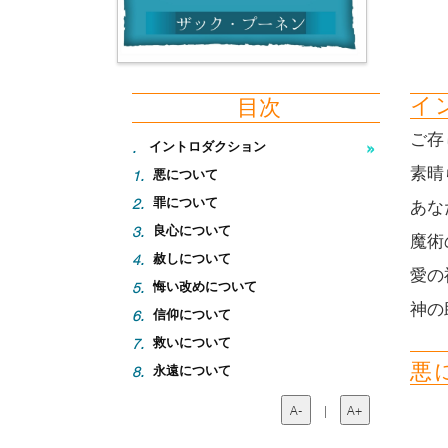
イ
目次
ご存
.
イントロダクション
素晴
1.
悪について
2.
罪について
あな
3.
良心について
魔術
4.
赦しについて
愛の
5.
悔い改めについて
神の
6.
信仰について
7.
救いについて
悪
8.
永遠について
A-
|
A+