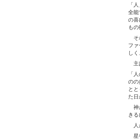
「人
全能
の喜
もの
それ
ファ
しく
主は
「人
のの
とと
た日
神が
きる
人が
星や