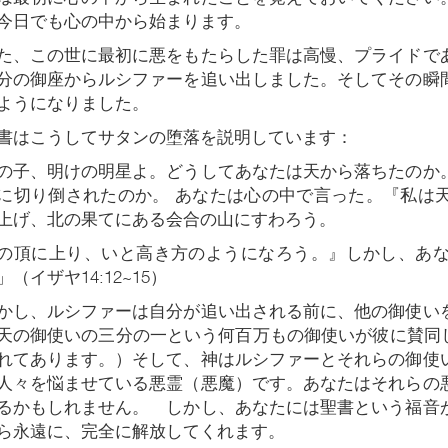
今日でも心の中から始まります。
、この世に最初に悪をもたらした罪は高慢、プライドで
分の御座からルシファーを追い出しました。そしてその瞬
ようになりました。
はこうしてサタンの堕落を説明しています：
の子、明けの明星よ。どうしてあなたは天から落ちたのか
に切り倒されたのか。 あなたは心の中で言った。『私は
上げ、北の果てにある会合の山にすわろう。
の頂に上り、いと高き方のようになろう。』しかし、あ
（イザヤ14:12~15）
し、ルシファーは自分が追い出される前に、他の御使い
天の御使いの三分の一という何百万もの御使いが彼に賛同し
れてあります。）そして、神はルシファーとそれらの御使
人々を悩ませている悪霊（悪魔）です。あなたはそれらの
るかもしれません。 しかし、あなたには聖書という福音
ら永遠に、完全に解放してくれます。