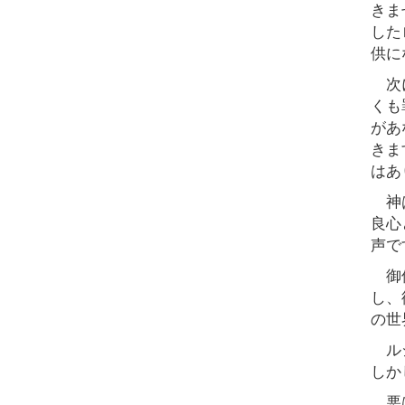
きま
した
供に
次に
くも
があ
きま
はあ
神は
良心
声で
御使
し、
の世
ルシ
しか
悪は