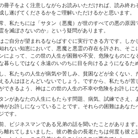
冊子をよく注意しながらお読みいただければ、読み終わ
成し遂げてくださるかをご理解いただけるかと思います。
、私たちには「サタン（悪魔）が世のすべての悪の原因
霊を滅ぼさないのか」という疑問があります。
ご自分が望まれるならばすぐに実行できる方です。しか
知れない知恵において、悪魔と悪霊の存在を許され、そこ
ンによって、この世の人生が困難や不安、危険なものにな
な暮らしではなく永遠のいのちに目を向けるようになるた
、私たちの人生が病気や苦しみ、貧困などが全くない、
える人はほとんどいないでしょう。ですから、私たちが苦
ができるよう、神はこの世の人生の不幸や危険をお許しに
ンがあなたの人生にもたらす問題、病気、試練でさえ、
神がお許しになっていることです。それらの困難はあなた
ジです。
、ビジネスマンである兄弟の話を聞いたことがあります
ら離れてしまいました。彼の教会の長老たちは何度も彼と