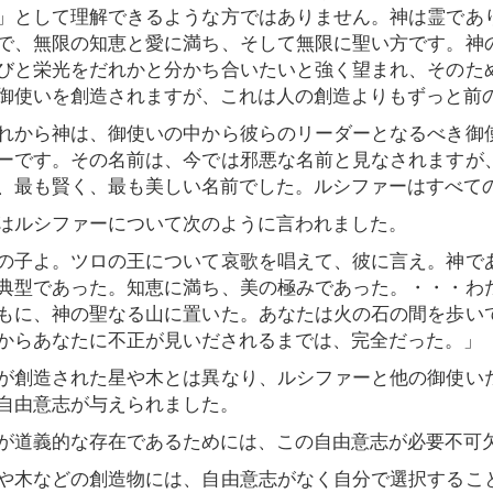
」として理解できるような方ではありません。神は霊であ
で、無限の知恵と愛に満ち、そして無限に聖い方です。神
びと栄光をだれかと分かち合いたいと強く望まれ、そのた
御使いを創造されますが、これは人の創造よりもずっと前
から神は、御使いの中から彼らのリーダーとなるべき御
ーです。その名前は、今では邪悪な名前と見なされますが
、最も賢く、最も美しい名前でした。ルシファーはすべて
ルシファーについて次のように言われました。
の子よ。ツロの王について哀歌を唱えて、彼に言え。神で
典型であった。知恵に満ち、美の極みであった。・・・わ
もに、神の聖なる山に置いた。あなたは火の石の間を歩い
からあなたに不正が見いだされるまでは、完全だった。」（エ
創造された星や木とは異なり、ルシファーと他の御使い
自由意志が与えられました。
道義的な存在であるためには、この自由意志が必要不可
木などの創造物には、自由意志がなく自分で選択するこ