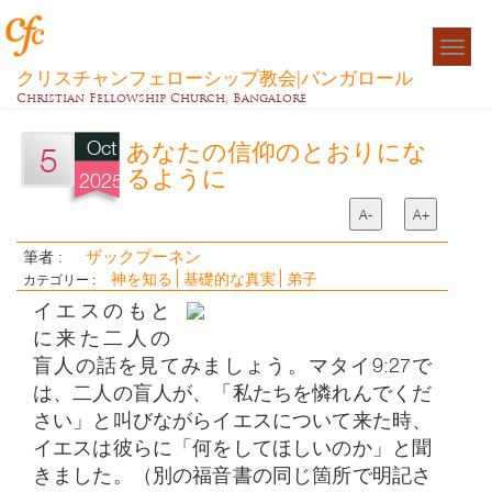
Togg
navigat
クリスチャンフェローシップ教会|バンガロール
Christian Fellowship Church, Bangalore
Oct
あなたの信仰のとおりにな
5
るように
2025
A-
A+
ザックプーネン
筆者 :
神を知る
基礎的な真実
弟子
カテゴリー :
イエスのもと
に来た二人の
盲人の話を見てみましょう。マタイ9:27で
は、二人の盲人が、「私たちを憐れんでくだ
さい」と叫びながらイエスについて来た時、
イエスは彼らに「何をしてほしいのか」と聞
きました。（別の福音書の同じ箇所で明記さ