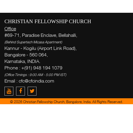
CHRISTIAN FELLOWSHIP CHURCH
Office
W
#69-71, Paradise Enclave, Bellahalli,
( Th
(Behind Supertech Micasa Apartment)
Kannur - Kogilu (Airport Link Road),
Thi
Bangalore - 560 064,
Karnataka, INDIA.
Phone : +(91) 948 194 1079
(Office Timings : 9:00 AM - 5:00 PM IST)
Email :
cfc@cfcindia.com
Ge
week
© 2026 Christian Fellowship Church, Bangalore, India. All Rights Reserved.
Zac
del
yo