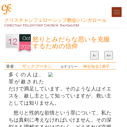
Togg
navigat
クリスチャンフェローシップ教会|バンガロール
Christian Fellowship Church, Bangalore
Oct
怒りとみだらな思いを克服
12
するための信仰
2025
A-
A+
ザックプーネン
筆者 :
神を知る
弟子
カテゴリー :
多くの人は、
罪が赦された
だけで満足しています。そのような人はイエ
スを、赦し主として知っていますが、救い主
としては知りません。
怒りと性的な欲情という罪について、私た
ちは真剣に考えなければいけません。その深
刻さを理解するだけでなく、どうすれば克服