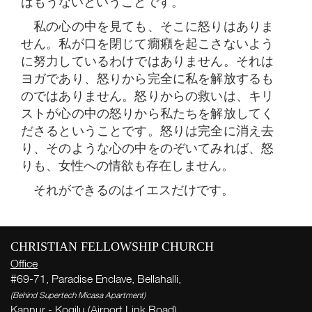
はもうないということです。
私の心の中を見ても、そこに怒りはありま
せん。私が口を閉じて癇癪を起こさないよう
に努力しているわけではありません。それは
ヨガであり、怒りから完全に私を解放するも
のではありません。怒りからの救いは、キリ
ストが心の中の怒りから私たちを解放してく
ださるということです。怒りは完全に消え去
り、そのような心の中をのぞいてみれば、怒
りも、女性への情欲も存在しません。
それができるのはイエスだけです。
CHRISTIAN FELLOWSHIP CHURCH
Office
#69-71, Paradise Enclave, Bellahalli,
W
(Behind Supertech Micasa Apartment)
Kannur - Kogilu (Airport Link Road),
( Th