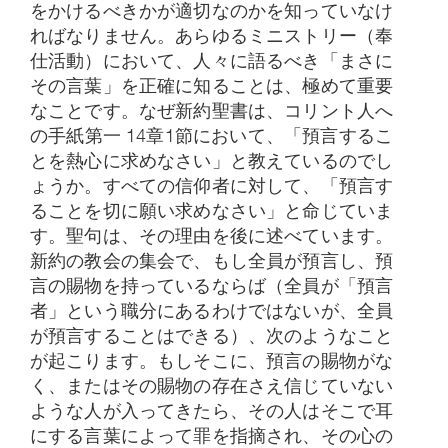
をかけるべきかが適切なのかを知っていなけ
ればなりません。あらゆるミニストリー（奉
仕活動）において、人々に語るべき「まさに
その言葉」を正確に知ることは、極めて重要
なことです。なぜ新約聖書は、コリント人へ
の手紙第一 14章1節において、「預言するこ
とを熱心に求めなさい」と教えているのでし
ょうか。すべての信仰者に対して、「預言す
ることを切に願い求めなさい」と命じていま
す。聖句は、その理由を後に述べています。
新約の教会の集会で、もし全員が預言し、預
言の賜物を持っているならば（全員が「預言
者」という職分にあるわけではないが、全員
が預言することはできる）、次のようなこと
が起こります。もしそこに、預言の賜物がな
く、またはその賜物の存在さえ信じていない
ような人が入ってきたら、その人はそこで耳
にする言葉によって罪を指摘され、その心の