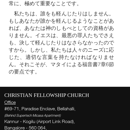
常に、極めて重要なことです。
私たちは、誰をも軽んじたりはしません。
もしあなたが誰かを軽んじるようなことがあ
れば、あなたは神のしもべとしての資格があ
りません。イエスは、最悪の罪人たちでさえ
も、決して軽んじたりはなさらなかったので
すから。しかし、私たちは人々のニーズに応
じた、適切な言葉を持たなければなりませ
ん。それこそが、マタイによる福音書7章6節
の要点です。
CHRISTIAN FELLOWSHIP CHURCH
Office
#69-71, Paradise Enclave, Bellahalli,
(Behind Supertech Micasa Apartment)
Kannur - Kogilu (Airport Link Road),
W
Bangalore - 560 064,