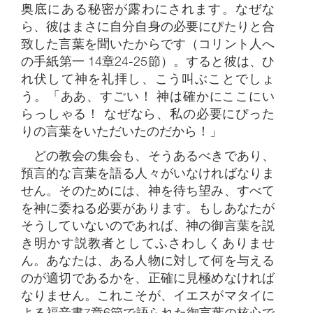
奥底にある秘密が露わにされます。なぜな
ら、彼はまさに自分自身の必要にぴたりと合
致した言葉を聞いたからです（コリント人へ
の手紙第一 14章24-25節）。すると彼は、ひ
れ伏して神を礼拝し、こう叫ぶことでしょ
う。「ああ、すごい！ 神は確かにここにい
らっしゃる！ なぜなら、私の必要にぴった
りの言葉をいただいたのだから！」
どの教会の集会も、そうあるべきであり、
預言的な言葉を語る人々がいなければなりま
せん。そのためには、神を待ち望み、すべて
を神に委ねる必要があります。もしあなたが
そうしていないのであれば、神の御言葉を説
き明かす説教者としてふさわしくありませ
ん。あなたは、ある人物に対して何を与える
のが適切であるかを、正確に見極めなければ
なりません。これこそが、イエスがマタイに
よる福音書7章6節で語られた御言葉の核心で