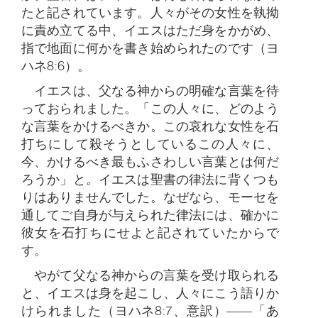
たと記されています。人々がその女性を執拗
に責め立てる中、イエスはただ身をかがめ、
指で地面に何かを書き始められたのです（ヨ
ハネ8:6）。
イエスは、父なる神からの明確な言葉を待
っておられました。「この人々に、どのよう
な言葉をかけるべきか。この哀れな女性を石
打ちにして殺そうとしているこの人々に、
今、かけるべき最もふさわしい言葉とは何だ
ろうか」と。イエスは聖書の律法に背くつも
りはありませんでした。なぜなら、モーセを
通してご自身が与えられた律法には、確かに
彼女を石打ち​​にせよと記されていたからで
す。
やがて父なる神からの言葉を受け取られる
と、イエスは身を起こし、人々にこう語りか
けられました（ヨハネ8:7、意訳）――「あ