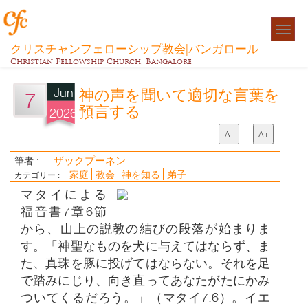
Togg
navigat
クリスチャンフェローシップ教会|バンガロール
Christian Fellowship Church, Bangalore
Jun
神の声を聞いて適切な言葉を
7
預言する
2026
A-
A+
ザックプーネン
筆者 :
家庭
教会
神を知る
弟子
カテゴリー :
マタイによる
福音書7章6節
から、山上の説教の結びの段落が始まりま
す。「神聖なものを犬に与えてはならず、ま
た、真珠を豚に投げてはならない。それを足
で踏みにじり、向き直ってあなたがたにかみ
ついてくるだろう。」（マタイ7:6）。イエ