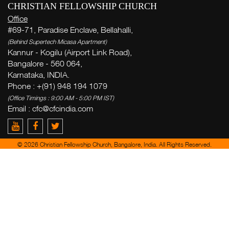
CHRISTIAN FELLOWSHIP CHURCH
Office
#69-71, Paradise Enclave, Bellahalli,
(Behind Supertech Micasa Apartment)
Kannur - Kogilu (Airport Link Road),
Bangalore - 560 064,
Karnataka, INDIA.
W
Phone : +(91) 948 194 1079
( Th
(Office Timings : 9:00 AM - 5:00 PM IST)
Thi
Email :
cfc@cfcindia.com
© 2026 Christian Fellowship Church, Bangalore, India. All Rights Reserved.
Ge
week
Zac
del