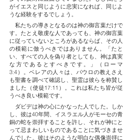
がイエスと同じように忠実になれば、同じよ
うな経験をするでしょう。
私たちの導きとなるのは神の御言葉だけで
す。たとえ敬虔な人であっても、神の御言葉
に従っていないところがあるならば、その人
の模範に倣うべきではありません。「たと
い、すべての人を偽り者としても、神は真実
な方であるとすべきです。」（ローマ
3:4）。ベレアの人々は、パウロの教えさえ
も聖書を調べて確認し、聖霊は彼らを称賛し
ました（使徒17:11）。これは私たち皆が従
うべき良い模範です。
ダビデは神の心にかなった人でした。しか
し、彼は40年間、イスラエル人がモーセの青
銅の蛇を崇拝することを許し、それが神にと
って忌まわしいものであることに気づきませ
んでした。彼はそのような明白な偶像崇拝に