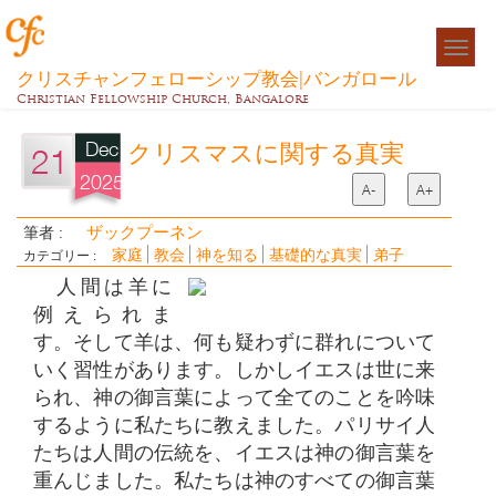
Togg
navigat
クリスチャンフェローシップ教会|バンガロール
Christian Fellowship Church, Bangalore
Dec
クリスマスに関する真実
21
2025
A-
A+
ザックプーネン
筆者 :
家庭
教会
神を知る
基礎的な真実
弟子
カテゴリー :
人間は羊に
例えられま
す。そして羊は、何も疑わずに群れについて
いく習性があります。しかしイエスは世に来
られ、神の御言葉によって全てのことを吟味
するように私たちに教えました。パリサイ人
たちは人間の伝統を、イエスは神の御言葉を
重んじました。私たちは神のすべての御言葉