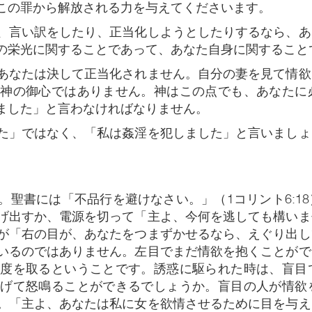
この罪から解放される力を与えてくださいます。
、言い訳をしたり、正当化しようとしたりするなら、あ
の栄光に関することであって、あなた自身に関すること
あなたは決して正当化されません。自分の妻を見て情欲
は神の御心ではありません。神はこの点でも、あなたに
ました」と言わなければなりません。
た」ではなく、「私は姦淫を犯しました」と言いましょ
聖書には「不品行を避けなさい。」（1コリント6:1
げ出すか、電源を切って「主よ、今何を逃しても構いま
が「右の目が、あなたをつまずかせるなら、えぐり出し
いるのではありません。左目でまだ情欲を抱くことがで
態度を取るということです。誘惑に駆られた時は、盲目
上げて怒鳴ることができるでしょうか。盲目の人が情欲
。「主よ、あなたは私に女を欲情させるために目を与え