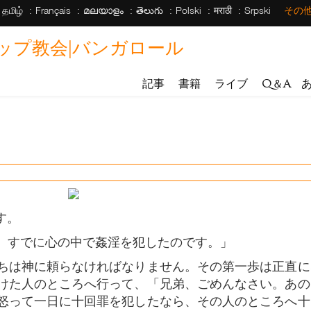
தமிழ்
Français
മലയാളം
తెలుగు
Polski
मराठी
Srpski
その
ップ教会|バンガロール
記事
書籍
ライブ
Q＆A
す。
、すでに心の中で姦淫を犯したのです。」
ちは神に頼らなければなりません。その第一歩は正直に
けた人のところへ行って、「兄弟、ごめんなさい。あの
怒って一日に十回罪を犯したなら、その人のところへ十