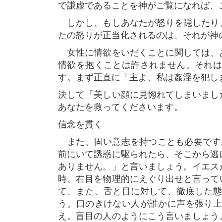
で謙虚であることを神がご覧になれば、
しかし、もしあなたが怒りを隠したり
たの怒りが正当化されるのは、それが神
女性に情欲をいだくことに関しては、
情欲を抱くことは許されません。それ
す。まず正直に「主よ、私は姦淫を犯し
決して「美しい顔に見惚れてしまいまし
あなたを救ってくださいます。
信念を貫く
また、固い意志を持つことも必要です。
前にいて誘惑に駆られたら、そこから逃
ありません。」と言いましょう。イエス
時、右目を物理的にえぐり出せと言って
て、また、舌と目に対して、徹底した
う。口のきけない人が誰かに声を張り
え。盲目の人のようにこう言いましょう