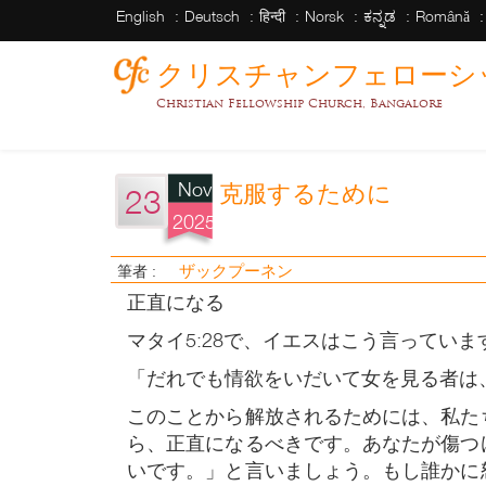
English
Deutsch
हिन्दी
Norsk
ಕನ್ನಡ
Română
クリスチャンフェローシ
Christian Fellowship Church, Bangalore
Nov
克服するために
23
2025
ザックプーネン
筆者 :
正直になる
マタイ5:28で、イエスはこう言っていま
「だれでも情欲をいだいて女を見る者は
このことから解放されるためには、私た
ら、正直になるべきです。あなたが傷つ
いです。」と言いましょう。もし誰かに