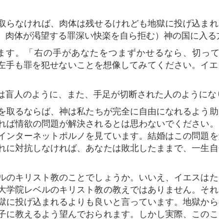
取らなければ、肉体は残せるけれども地獄に投げ込まれ
、肉体が渇望する罪深い快楽を自ら拒む）神の国に入る
す。「​​右の手があなたをつまずかせるなら、切っ
手も左手も罪を犯せないことを想像してみてください。イ
盲人のように、また、手足が切断された人のようにな
態度を取るならば、神は私たちが完全に自由になれるよう
れば情欲の問題が解決されるとは思わないでください。
インターネットポルノを見ています。結婚はこの問題を
れに対抗しなければ、あなたは敗北したままで、一生自
ルのキリスト教のことでしょうか。いいえ、イエスはた
大学院レベルのキリスト教の教えではありません。それ
獄に投げ込まれるよりも良いと言っています。地獄から
子に教えるよう望んでおられます。しかし実際、このこ