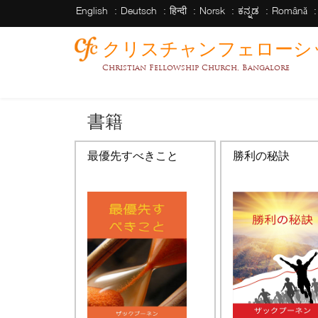
English
Deutsch
हिन्दी
Norsk
ಕನ್ನಡ
Română
クリスチャンフェローシ
Christian Fellowship Church, Bangalore
書籍
最優先すべきこと
勝利の秘訣