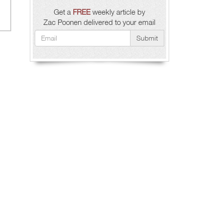
Get a
FREE
weekly article by
Zac Poonen delivered to your email
Submit