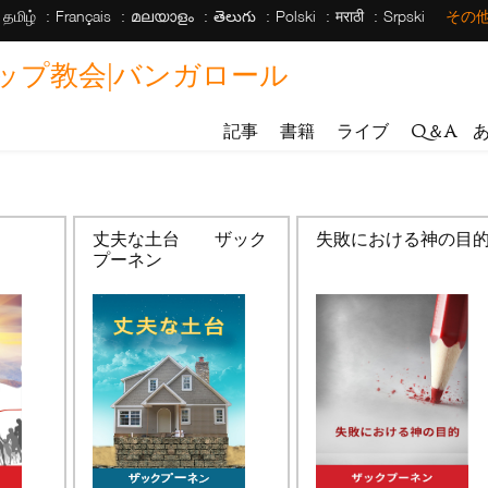
தமிழ்
Français
മലയാളം
తెలుగు
Polski
मराठी
Srpski
その
ップ教会|バンガロール
記事
書籍
ライブ
Q＆A
丈夫な土台 ザック
失敗における神の目
プーネン