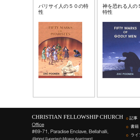
パリサイ人の５０の特
神を恐れる人の
性
特性
CHRISTIAN FELLOWSHIP CHURCH
記事
Office
書籍
#69-71, Paradise Enclave, Bellahalli,
ライ
(Behind Supertech Micasa Apartment)