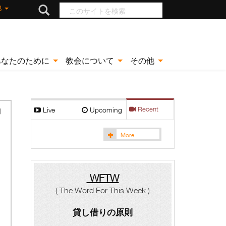
このサイトを検索
他
あなたのために
教会について
その他
Live
Upcoming
Recent
的
More
WFTW
( The Word For This Week )
貸し借りの原則