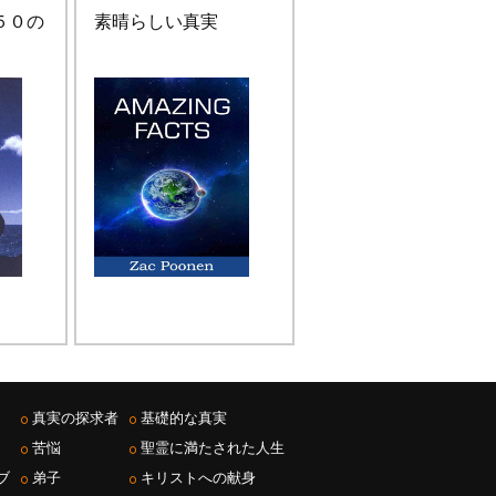
５０の
素晴らしい真実
真実の探求者
基礎的な真実
苦悩
聖霊に満たされた人生
ブ
弟子
キリストへの献身